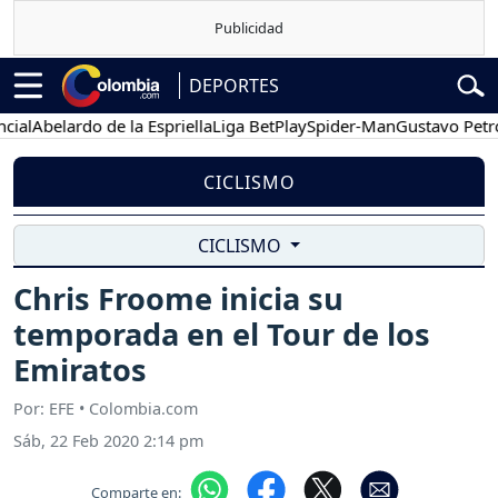
DEPORTES
Abelardo de la Espriella
Liga BetPlay
Spider-Man
Gustavo Petro
CICLISMO
CICLISMO
Chris Froome inicia su
temporada en el Tour de los
Emiratos
Por: EFE • Colombia.com
Sáb, 22 Feb 2020 2:14 pm
Comparte en: