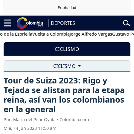
DEPORTES
a Espriella
Vuelta a Colombia
Jorge Alfredo Vargas
Gustavo Petro
CICLISMO
CICLISMO
Tour de Suiza 2023: Rigo y
Tejada se alistan para la etapa
reina, así van los colombianos
en la general
Por: María del Pilar Oyola • Colombia.com
Mié, 14 Jun 2023 11:50 am