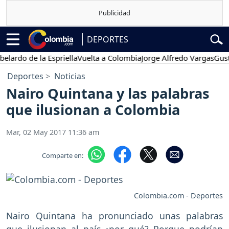
DEPORTES
o de la Espriella
Vuelta a Colombia
Jorge Alfredo Vargas
Gustavo P
Deportes
Noticias
Nairo Quintana y las palabras
que ilusionan a Colombia
Mar, 02 May 2017 11:36 am
Comparte en:
Colombia.com - Deportes
Nairo Quintana ha pronunciado unas palabras
que ilusionan al país ¿por qué? Porque podrían