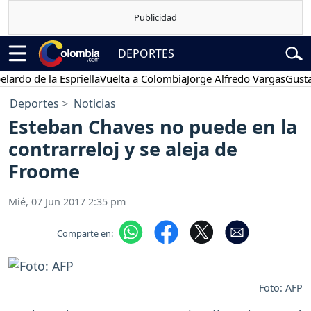
DEPORTES
 de la Espriella
Vuelta a Colombia
Jorge Alfredo Vargas
Gustavo P
Deportes
Noticias
Esteban Chaves no puede en la
contrarreloj y se aleja de
Froome
Mié, 07 Jun 2017 2:35 pm
Comparte en:
Foto: AFP