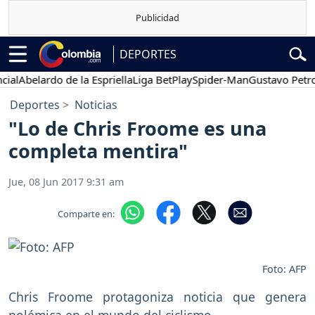
DEPORTES
Abelardo de la Espriella
Liga BetPlay
Spider-Man
Gustavo Petro
P
Deportes
Noticias
"Lo de Chris Froome es una
completa mentira"
Jue, 08 Jun 2017 9:31 am
Comparte en:
Foto: AFP
Chris Froome protagoniza noticia que genera
polémica en el mundo del ciclismo.