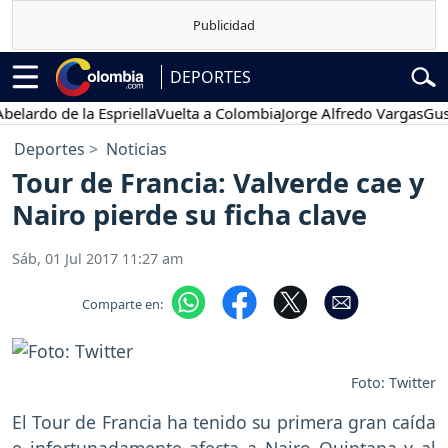
DEPORTES
rdo de la Espriella
Vuelta a Colombia
Jorge Alfredo Vargas
Gustavo
Deportes
Noticias
Tour de Francia: Valverde cae y
Nairo pierde su ficha clave
Sáb, 01 Jul 2017 11:27 am
Comparte en:
Foto: Twitter
El Tour de Francia ha tenido su primera gran caída
e infortunadamente afecta a Nairo Quintana y al