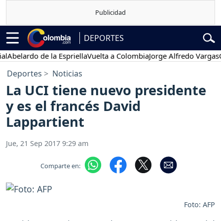
DEPORTES
elardo de la Espriella
Vuelta a Colombia
Jorge Alfredo Vargas
Gust
Deportes
Noticias
La UCI tiene nuevo presidente
y es el francés David
Lappartient
Jue, 21 Sep 2017 9:29 am
Comparte en:
Foto: AFP