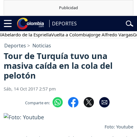
DEPORTES
ardo de la Espriella
Vuelta a Colombia
Jorge Alfredo Vargas
Gustav
Deportes
Noticias
Tour de Turquía tuvo una
masiva caída en la cola del
pelotón
Sáb, 14 Oct 2017 2:57 pm
Comparte en:
Foto: Youtube