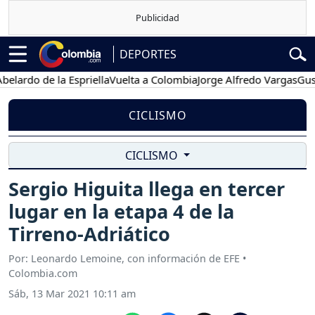
DEPORTES
do de la Espriella
Vuelta a Colombia
Jorge Alfredo Vargas
Gustavo 
CICLISMO
CICLISMO
Sergio Higuita llega en tercer
lugar en la etapa 4 de la
Tirreno-Adriático
Por: Leonardo Lemoine, con información de EFE •
Colombia.com
Sáb, 13 Mar 2021 10:11 am