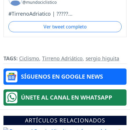
@mundociclistico
#TirrenoAdriatico | ?????...
Ver tweet completo
TAGS:
Ciclismo
,
Tirreno Adriático
,
sergio higuita
SÍGUENOS EN GOOGLE NEWS
ÚNETE AL CANAL EN WHATSAPP
ARTÍCULOS RELACIONADOS