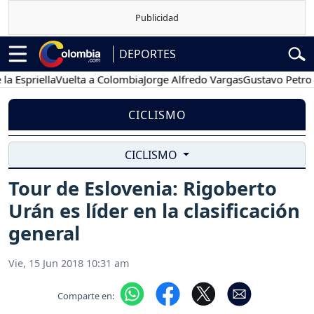
DEPORTES
priella
Vuelta a Colombia
Jorge Alfredo Vargas
Gustavo Petro
Po
CICLISMO
CICLISMO
Tour de Eslovenia: Rigoberto
Urán es líder en la clasificación
general
Vie, 15 Jun 2018 10:31 am
Comparte en: