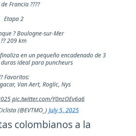
 de Francia ????
Etapa 2
nque ? Boulogne-sur-Mer
?? 209 km
finaliza en un pequeño encadenado de 3
o duras ideal para puncheurs
?? Favoritos:
gacar, Van Aert, Roglic, Nys
2025
pic.twitter.com/Y0nzOEv6a6
Ciclista (@EVTMO_)
July 5, 2025
stas colombianos a la