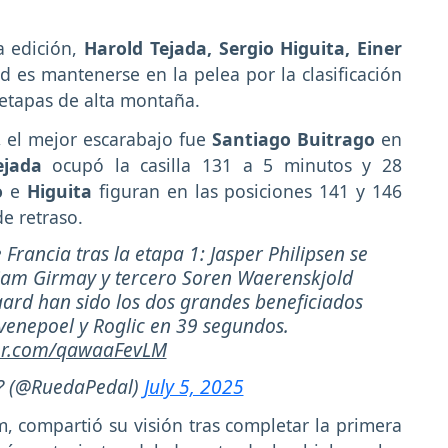
a edición,
Harold Tejada, Sergio Higuita, Einer
ad es mantenerse en la pelea por la clasificación
 etapas de alta montaña.
a, el mejor escarabajo fue
Santiago Buitrago
en
ejada
ocupó la casilla 131 a 5 minutos y 28
o
e
Higuita
figuran en las posiciones 141 y 146
e retraso.
 Francia tras la etapa 1: Jasper Philipsen se
niam Girmay y tercero Soren Waerenskjold
aard han sido los dos grandes beneficiados
Evenepoel y Roglic en 39 segundos.
ter.com/qawaaFevLM
? (@RuedaPedal)
July 5, 2025
, compartió su visión tras completar la primera