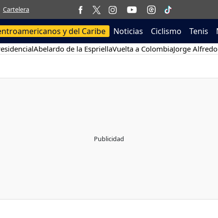
Cartelera
entroamericanos y del Caribe
Noticias
Ciclismo
Tenis
esidencial
Abelardo de la Espriella
Vuelta a Colombia
Jorge Alfredo