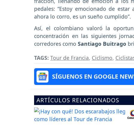
fracción, llenando de emoción a los m
pedales: “Estoy emocionado de estar 
ahora lo corro, es un sueño cumplido”.
Así, el colombiano valoró la oportu
concentración en las siguientes jorn
corredores como
Santiago Buitrago
br
TAGS:
Tour de Francia
,
Ciclismo
,
Ciclist
SÍGUENOS EN GOOGLE NEW
ARTÍCULOS RELACIONADOS