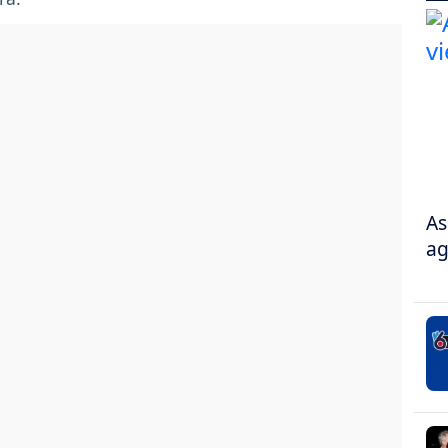
As
ag