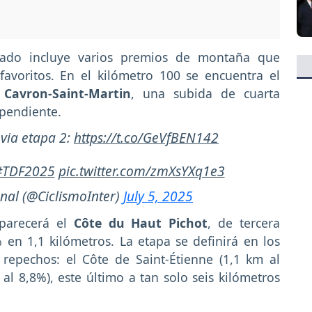
zado incluye varios premios de montaña que
avoritos. En el kilómetro 100 se encuentra el
Cavron-Saint-Martin
, una subida de cuarta
 pendiente.
via etapa 2:
https://t.co/GeVfBEN142
#TDF2025
pic.twitter.com/zmXsYXq1e3
nal (@CiclismoInter)
July 5, 2025
aparecerá el
Côte du Haut Pichot
, de tercera
 en 1,1 kilómetros. La etapa se definirá en los
 repechos: el Côte de Saint-Étienne (1,1 km al
al 8,8%), este último a tan solo seis kilómetros