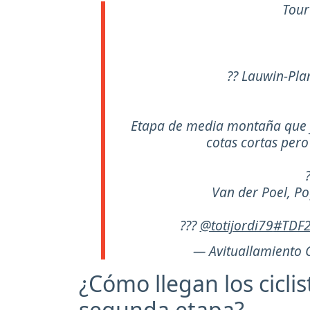
Tour
?? Lauwin-Pla
Etapa de media montaña que 
cotas cortas per
Van der Poel, Po
???
@totijordi79
#TDF
— Avituallamiento 
¿Cómo llegan los cicli
segunda etapa?