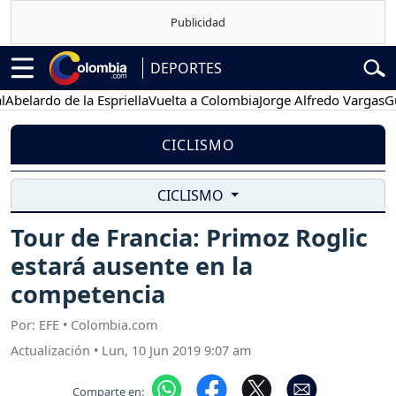
DEPORTES
ardo de la Espriella
Vuelta a Colombia
Jorge Alfredo Vargas
Gustav
CICLISMO
CICLISMO
Tour de Francia: Primoz Roglic
estará ausente en la
competencia
Por: EFE • Colombia.com
Actualización
•
Lun, 10 Jun 2019 9:07 am
Comparte en: