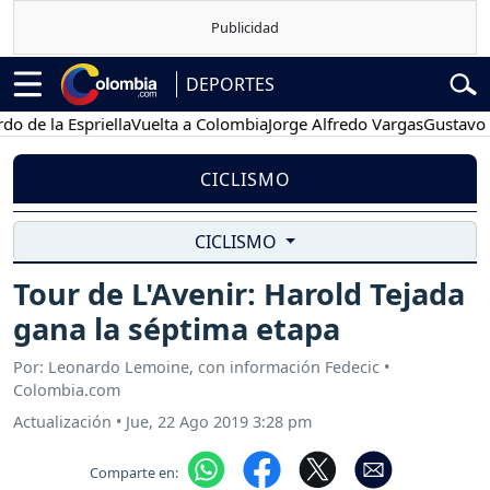
DEPORTES
e la Espriella
Vuelta a Colombia
Jorge Alfredo Vargas
Gustavo Pet
CICLISMO
CICLISMO
Tour de L'Avenir: Harold Tejada
gana la séptima etapa
Por: Leonardo Lemoine, con información Fedecic •
Colombia.com
Actualización
•
Jue, 22 Ago 2019 3:28 pm
Comparte en: