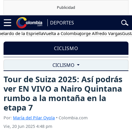
DEPORTES
o de la Espriella
Vuelta a Colombia
Jorge Alfredo Vargas
Gustavo P
CICLISMO
CICLISMO
Tour de Suiza 2025: Así podrás
ver EN VIVO a Nairo Quintana
rumbo a la montaña en la
etapa 7
Por:
María del Pilar Oyola
• Colombia.com
Vie, 20 Jun 2025 4:48 pm