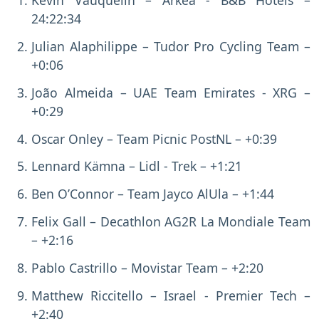
Kévin Vauquelin – Arkéa - B&B Hotels –
24:22:34
Julian Alaphilippe – Tudor Pro Cycling Team –
+0:06
João Almeida – UAE Team Emirates - XRG –
+0:29
Oscar Onley – Team Picnic PostNL – +0:39
Lennard Kämna – Lidl - Trek – +1:21
Ben O’Connor – Team Jayco AlUla – +1:44
Felix Gall – Decathlon AG2R La Mondiale Team
– +2:16
Pablo Castrillo – Movistar Team – +2:20
Matthew Riccitello – Israel - Premier Tech –
+2:40