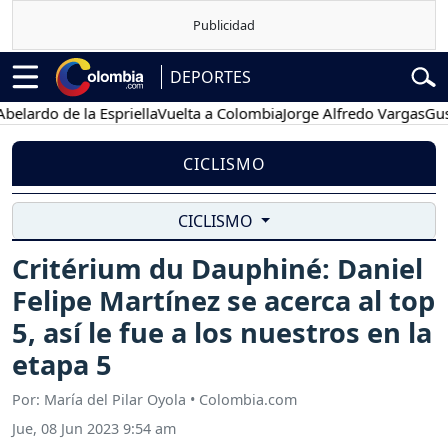
DEPORTES
rdo de la Espriella
Vuelta a Colombia
Jorge Alfredo Vargas
Gustavo
CICLISMO
CICLISMO
Critérium du Dauphiné: Daniel
Felipe Martínez se acerca al top
5, así le fue a los nuestros en la
etapa 5
Por: María del Pilar Oyola • Colombia.com
Jue, 08 Jun 2023 9:54 am