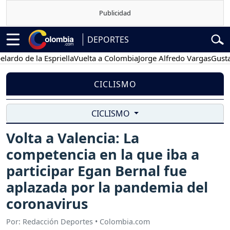
DEPORTES
 de la Espriella
Vuelta a Colombia
Jorge Alfredo Vargas
Gustavo Pe
CICLISMO
CICLISMO
Volta a Valencia: La
competencia en la que iba a
participar Egan Bernal fue
aplazada por la pandemia del
coronavirus
Por: Redacción Deportes • Colombia.com