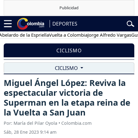
DEPORTES
rdo de la Espriella
Vuelta a Colombia
Jorge Alfredo Vargas
Gustavo
CICLISMO
CICLISMO
Miguel Ángel López: Reviva la
espectacular victoria de
Superman en la etapa reina de
la Vuelta a San Juan
Por: María del Pilar Oyola • Colombia.com
Sáb, 28 Ene 2023 9:14 am