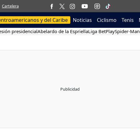
Cartelera
entroamericanos y del Caribe
Noticias
Ciclismo
Tenis
sión presidencial
Abelardo de la Espriella
Liga BetPlay
Spider-Man