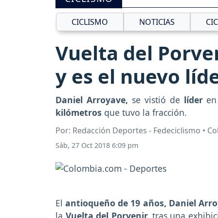
CICLISMO
NOTICIAS
CI
Vuelta del Porve
y es el nuevo líd
Daniel Arroyave,
se vistió de
líder
en 
kilómetros
que tuvo la fracción.
Por: Redacción Deportes - Fedeciclismo • C
Sáb, 27 Oct 2018 6:09 pm
El
antioqueño de 19 años, Daniel Arro
la
Vuelta del Porvenir,
tras una exhibi