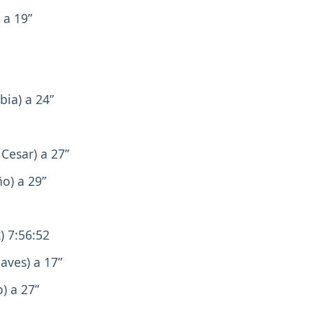
 a 19”
ia) a 24”
Cesar) a 27”
o) a 29”
) 7:56:52
aves) a 17”
) a 27”