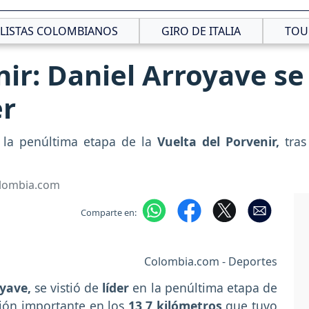
CLISTAS COLOMBIANOS
GIRO DE ITALIA
TOU
nir: Daniel Arroyave se
er
la penúltima etapa de la
Vuelta del Porvenir,
tras
olombia.com
Comparte en:
Colombia.com - Deportes
yave,
se vistió de
líder
en la penúltima etapa de
ción importante en los
13,7 kilómetros
que tuvo