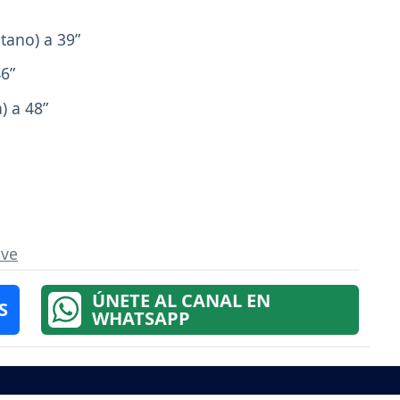
tano) a 39”
46”
) a 48”
ave
ÚNETE AL CANAL EN
S
WHATSAPP