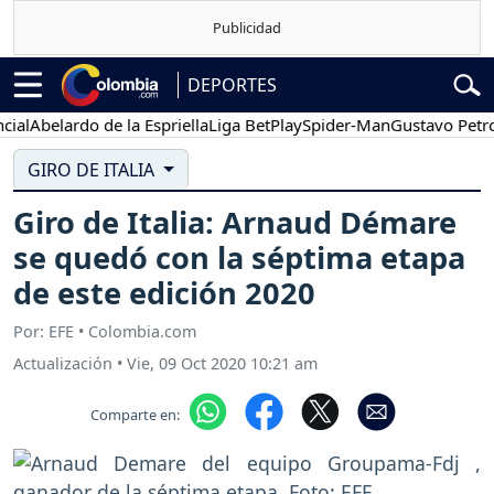
DEPORTES
l
Abelardo de la Espriella
Liga BetPlay
Spider-Man
Gustavo Petro
GIRO DE ITALIA
Giro de Italia: Arnaud Démare
se quedó con la séptima etapa
de este edición 2020
Por: EFE • Colombia.com
Actualización
•
Vie, 09 Oct 2020 10:21 am
Comparte en: