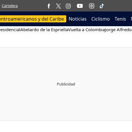
Cartelera
entroamericanos y del Caribe
Noticias
Ciclismo
Tenis
esidencial
Abelardo de la Espriella
Vuelta a Colombia
Jorge Alfredo