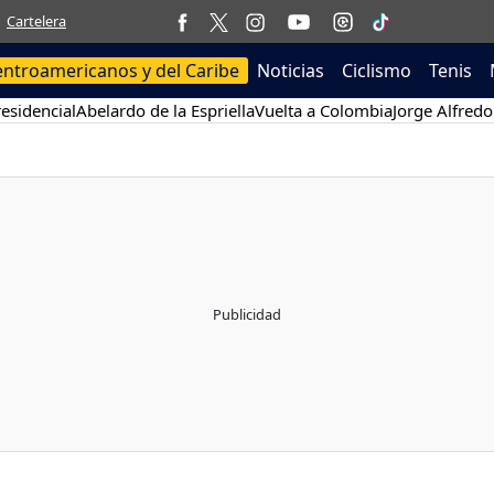
Cartelera
entroamericanos y del Caribe
Noticias
Ciclismo
Tenis
esidencial
Abelardo de la Espriella
Vuelta a Colombia
Jorge Alfredo