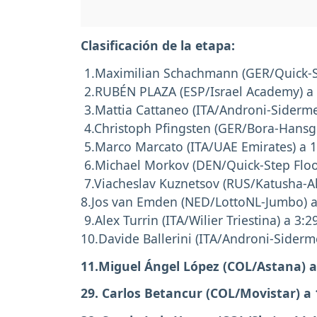
Clasificación de la etapa:
1.Maximilian Schachmann (GER/Quick-St
2.RUBÉN PLAZA (ESP/Israel Academy) a
3.Mattia Cattaneo (ITA/Androni-Siderme
4.Christoph Pfingsten (GER/Bora-Hansg
5.Marco Marcato (ITA/UAE Emirates) a 
6.Michael Morkov (DEN/Quick-Step Floo
7.Viacheslav Kuznetsov (RUS/Katusha-Al
8.Jos van Emden (NED/LottoNL-Jumbo) 
9.Alex Turrin (ITA/Wilier Triestina) a 3:
10.Davide Ballerini (ITA/Androni-Siderm
11.Miguel Ángel López (COL/Astana) a
29. Carlos Betancur (COL/Movistar) a 