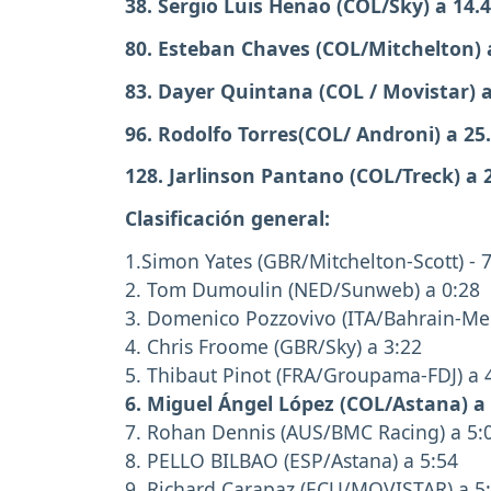
38. Sergio Luis Henao (COL/Sky) a 14.
80. Esteban Chaves (COL/Mitchelton) 
83. Dayer Quintana (COL / Movistar) a
96. Rodolfo Torres(COL/ Androni) a 25
128. Jarlinson Pantano (COL/Treck) a 
Clasificación general:
1.Simon Yates (GBR/Mitchelton-Scott) - 
2. Tom Dumoulin (NED/Sunweb) a 0:28
3. Domenico Pozzovivo (ITA/Bahrain-Me
4. Chris Froome (GBR/Sky) a 3:22
5. Thibaut Pinot (FRA/Groupama-FDJ) a 
6. Miguel Ángel López (COL/Astana) a 
7. Rohan Dennis (AUS/BMC Racing) a 5:
8. PELLO BILBAO (ESP/Astana) a 5:54
9. Richard Carapaz (ECU/MOVISTAR) a 5