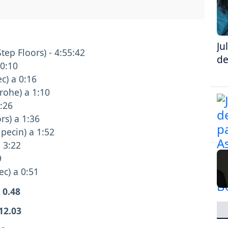
Ju
ep Floors) - 4:55:42
de
 0:10
c) a 0:16
rohe) a 1:10
1:26
rs) a 1:36
pecin) a 1:52
a 3:22
29
ec) a 0:51
 0.48
12.03