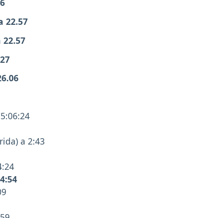
46
a 22.57
 22.57
.27
26.06
75:06:24
rida) a 2:43
4:24
4:54
09
:59