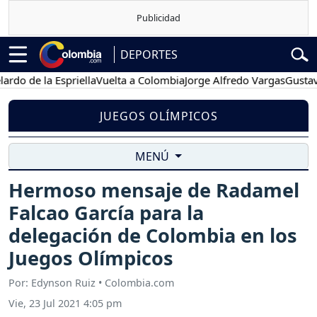
DEPORTES
de la Espriella
Vuelta a Colombia
Jorge Alfredo Vargas
Gustavo Pet
JUEGOS OLÍMPICOS
MENÚ
Hermoso mensaje de Radamel
Falcao García para la
delegación de Colombia en los
Juegos Olímpicos
Por: Edynson Ruiz • Colombia.com
Vie, 23 Jul 2021 4:05 pm