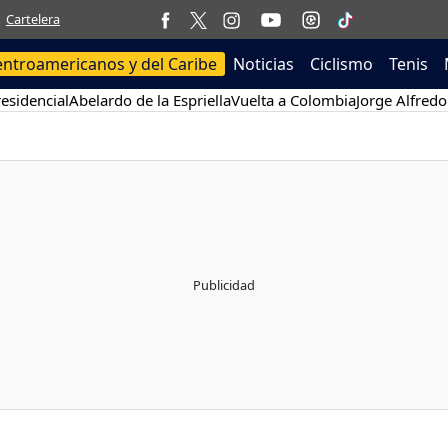
Cartelera
entroamericanos y del Caribe
Noticias
Ciclismo
Tenis
esidencial
Abelardo de la Espriella
Vuelta a Colombia
Jorge Alfredo