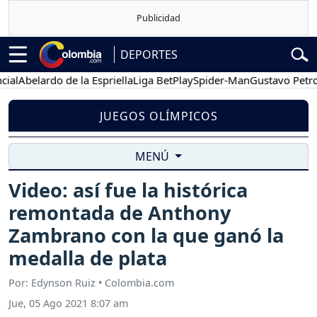
DEPORTES
belardo de la Espriella
Liga BetPlay
Spider-Man
Gustavo Petro
P
JUEGOS OLÍMPICOS
MENÚ
Video: así fue la histórica
remontada de Anthony
Zambrano con la que ganó la
medalla de plata
Por: Edynson Ruiz • Colombia.com
Jue, 05 Ago 2021 8:07 am