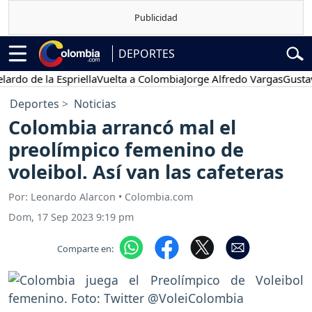
DEPORTES
de la Espriella
Vuelta a Colombia
Jorge Alfredo Vargas
Gustavo Pet
Deportes
Noticias
Colombia arrancó mal el
preolímpico femenino de
voleibol. Así van las cafeteras
Por: Leonardo Alarcon • Colombia.com
Dom, 17 Sep 2023 9:19 pm
Comparte en: