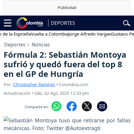
DEPORTES
 Espriella
Vuelta a Colombia
Jorge Alfredo Vargas
Gustavo Petro
Deportes
Noticias
Fórmula 2: Sebastián Montoya
sufrió y quedó fuera del top 8
en el GP de Hungría
Por:
Christopher Ramírez
• Colombia.com
Actualización
•
Sáb, 02 Ago 2025 12:33 pm
Comparte en: