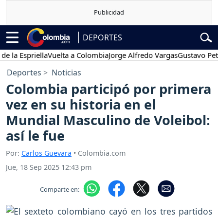
DEPORTES
spriella
Vuelta a Colombia
Jorge Alfredo Vargas
Gustavo Petro
P
Deportes
Noticias
Colombia participó por primera
vez en su historia en el
Mundial Masculino de Voleibol:
así le fue
Por:
Carlos Guevara
• Colombia.com
Jue, 18 Sep 2025 12:43 pm
Comparte en: