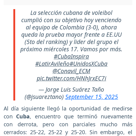
La selección cubana de voleibol
cumplió con su objetivo hoy venciendo
al equipo de Colombia (3-0), ahora
queda la prueba mayor frente a EE.UU
(5to del ranking) y lider del grupo el
próximo miércoles 17. Vamos por más.
#CubaInspira
#LatirAvileño
#UnidosXCuba
@Conavil_ECM
pic.twitter.com/HNhJrxEC7i
— Jorge Luis Suárez Taño
(@jsuareztano)
September 15, 2025
Al día siguiente llegó la oportunidad de medirse
con
Cuba
, encuentro que terminó nuevamente
con derrota, pero con parciales mucho más
cerrados: 25-22, 25-22 y 25-20. Sin embargo, el