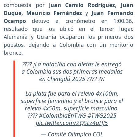
compuesta por J
uan Camilo Rodríguez, Juan
Duque, Mauricio Fernández
y
Juan Fernando
Ocampo
detuvo el cronómetro en 1:00.36,
resultado que los ubicó en el tercer lugar.
Alemania y Ucrania ocuparon los primeros dos
puestos, dejando a Colombia con un meritorio
bronce.
???? ¡La natación con aletas le entregó
a Colombia sus dos primeras medallas
en Chengdú 2025 ???? ??!
La plata fue para el relevo 4x100m.
superficie femenino y el bronce para el
relevo 4x50m. superficie masculino.
????
#ColombiaEnTWG
#TWG2025
pic.twitter.com/2QSLz4aHJ5
— Comité Olímpico COL