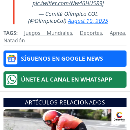
pic.twitter.com/Nw46HU5R9j
— Comité Olímpico COL
(@OlimpicoCol)
August 10, 2025
TAGS:
Juegos Mundiales
,
Deportes
,
Apnea
,
Natación
SÍGUENOS EN GOOGLE NEWS
ÚNETE AL CANAL EN WHATSAPP
ARTÍCULOS RELACIONADOS