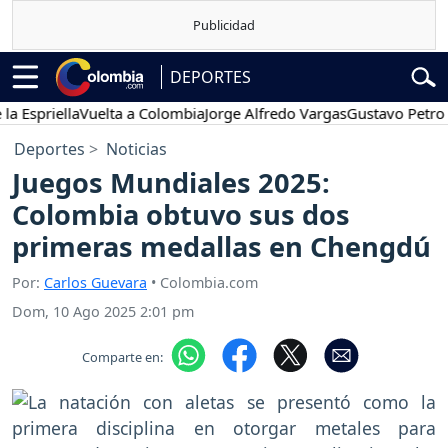
DEPORTES
priella
Vuelta a Colombia
Jorge Alfredo Vargas
Gustavo Petro
Po
Deportes
Noticias
Juegos Mundiales 2025:
Colombia obtuvo sus dos
primeras medallas en Chengdú
Por:
Carlos Guevara
• Colombia.com
Dom, 10 Ago 2025 2:01 pm
Comparte en: