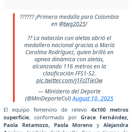
?????? ¡Primera medalla para Colombia
en
@twg2025
!
?? La natación con aletas abrió el
medallero nacional gracias a María
Carolina Rodríguez, quien brilló en
apnea dinámica con aletas,
alcanzando 116 metros en la
clasificación FFS1-S2.
pic.twitter.com/j1FzITieOw
— Ministerio del Deporte
(@MinDeporteCol)
August 10, 2025
El equipo femenino de relevo
4x100 metros
superficie
, conformado por
Grace Fernández,
Paola Retamozo, Paola Moreno
y
Alejandra