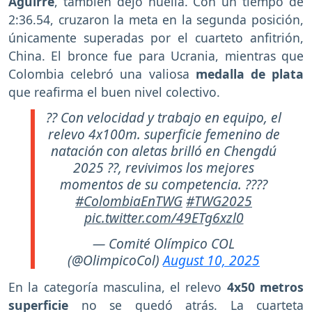
Aguirre
, también dejó huella. Con un tiempo de
2:36.54, cruzaron la meta en la segunda posición,
únicamente superadas por el cuarteto anfitrión,
China. El bronce fue para Ucrania, mientras que
Colombia celebró una valiosa
medalla de plata
que reafirma el buen nivel colectivo.
?? Con velocidad y trabajo en equipo, el
relevo 4x100m. superficie femenino de
natación con aletas brilló en Chengdú
2025 ??, revivimos los mejores
momentos de su competencia. ????
#ColombiaEnTWG
#TWG2025
pic.twitter.com/49ETg6xzl0
— Comité Olímpico COL
(@OlimpicoCol)
August 10, 2025
En la categoría masculina, el relevo
4x50 metros
superficie
no se quedó atrás. La cuarteta