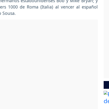
 hermanos estadounidenses Bob y Mike Bryan; y
ters 1000 de Roma (Italia) al vencer al español
o Sousa.