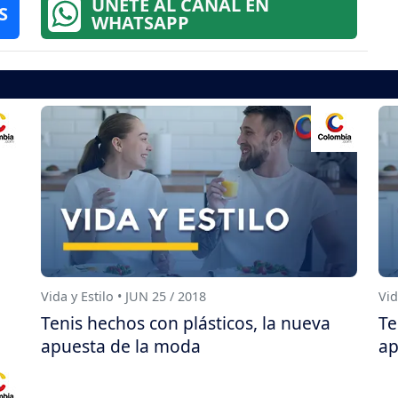
ÚNETE AL CANAL EN
S
WHATSAPP
Vida y Estilo • JUN 25 / 2018
Vid
Tenis hechos con plásticos, la nueva
Te
apuesta de la moda
ap