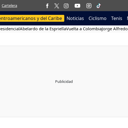
Cartelera
entroamericanos y del Caribe
Noticias
Ciclismo
Tenis
esidencial
Abelardo de la Espriella
Vuelta a Colombia
Jorge Alfredo