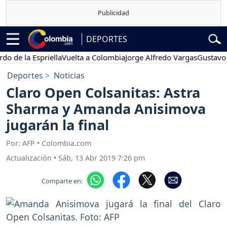
DEPORTES
 la Espriella
Vuelta a Colombia
Jorge Alfredo Vargas
Gustavo Petr
Deportes
Noticias
Claro Open Colsanitas: Astra
Sharma y Amanda Anisimova
jugarán la final
Por: AFP • Colombia.com
Actualización
•
Sáb, 13 Abr 2019 7:26 pm
Comparte en: