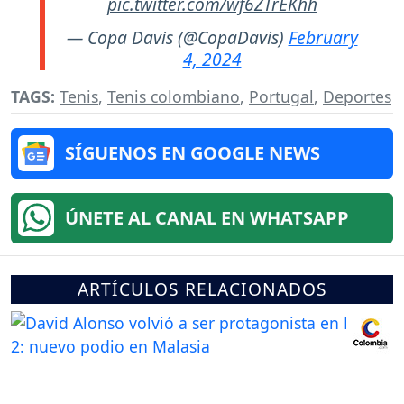
pic.twitter.com/wf6ZTrEKhh
— Copa Davis (@CopaDavis)
February
4, 2024
TAGS:
Tenis
,
Tenis colombiano
,
Portugal
,
Deportes
SÍGUENOS EN GOOGLE NEWS
ÚNETE AL CANAL EN WHATSAPP
ARTÍCULOS RELACIONADOS