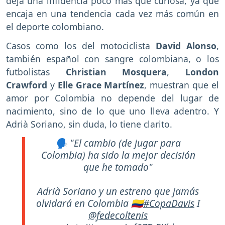
deja una infidencia poco más que curiosa, ya que
encaja en una tendencia cada vez más común en
el deporte colombiano.
Casos como los del motociclista
David Alonso
,
también español con sangre colombiana, o los
futbolistas
Christian Mosquera
,
London
Crawford
y
Elle Grace Martínez
, muestran que el
amor por Colombia no depende del lugar de
nacimiento, sino de lo que uno lleva adentro. Y
Adrià Soriano, sin duda, lo tiene clarito.
🗣️ "El cambio (de jugar para
Colombia) ha sido la mejor decisión
que he tomado"
Adrià Soriano y un estreno que jamás
olvidará en Colombia 🇨🇴
#CopaDavis
I
@fedecoltenis