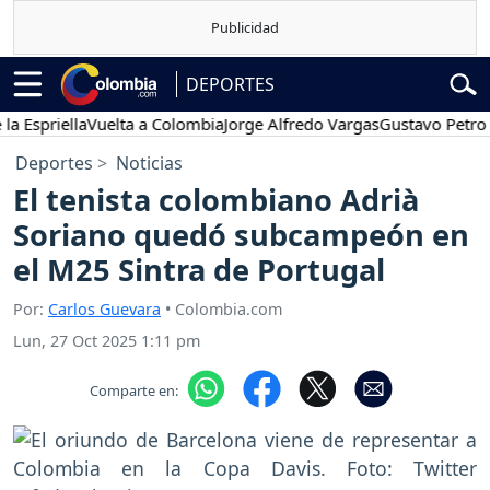
DEPORTES
riella
Vuelta a Colombia
Jorge Alfredo Vargas
Gustavo Petro
Pos
Deportes
Noticias
El tenista colombiano Adrià
Soriano quedó subcampeón en
el M25 Sintra de Portugal
Por:
Carlos Guevara
• Colombia.com
Lun, 27 Oct 2025 1:11 pm
Comparte en: