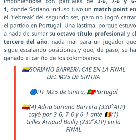
imponiéndose con parciales de
3-6, 7-6 y 6-
1,
donde Soriano incluso tuvo un
match point
en
el ‘tiebreak’ del segundo set, pero no logró cerrar
el partido en Portugal. Una lástima, porque estuvo
a nada de sumar su
octavo título profesional
y el
tercero del año
, nada mal para un jugador que
sigue escalando posiciones y que, de paso, se ha
ganado el cariño de los colombianos.
🇨🇴SORIANO BARRERA CAE EN LA FINAL
DEL M25 DE SINTRA
🔵ITF M25 de Sintra, 🇵🇹Portugal
🇨🇴(4) Adria Soriano Barrera (330°ATP)
cayó por 3-6, 7-6 y 6-1 ante 🇧🇪(1)
Gilles Arnaud Bailly (232°ATP) en la
FINAL