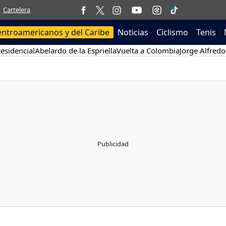
Cartelera
entroamericanos y del Caribe
Noticias
Ciclismo
Tenis
esidencial
Abelardo de la Espriella
Vuelta a Colombia
Jorge Alfredo