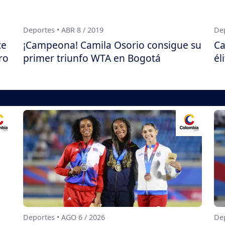
Deportes • ABR 8 / 2019
Dep
ce
¡Campeona! Camila Osorio consigue su
Ca
ro
primer triunfo WTA en Bogotá
él
Deportes • AGO 6 / 2026
Dep