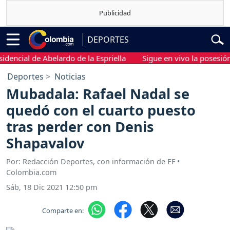
DEPORTES
cial de Abelardo de la Espriella
Sigue en vivo la posesión pres
Deportes
Noticias
Mubadala: Rafael Nadal se
quedó con el cuarto puesto
tras perder con Denis
Shapavalov
Por: Redacción Deportes, con información de EF •
Colombia.com
Sáb, 18 Dic 2021 12:50 pm
Comparte en: