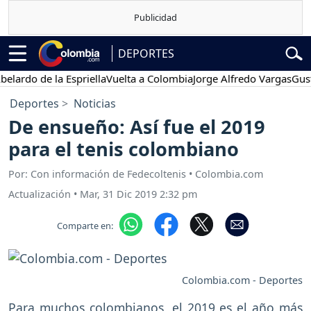
DEPORTES
o de la Espriella
Vuelta a Colombia
Jorge Alfredo Vargas
Gustavo 
Deportes
Noticias
De ensueño: Así fue el 2019
para el tenis colombiano
Por: Con información de Fedecoltenis • Colombia.com
Actualización
•
Mar, 31 Dic 2019 2:32 pm
Comparte en:
Colombia.com - Deportes
Para muchos colombianos, el 2019 es el año más