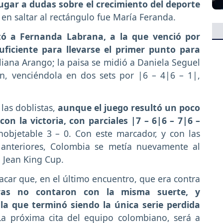
lugar a dudas sobre el crecimiento del deporte
 en saltar al rectángulo fue María Feranda.
tó a Fernanda Labrana, a la que venció por
suficiente para llevarse el primer punto para
liana Arango; la paisa se midió a Daniela Seguel
n, venciéndola en dos sets por |6 – 4|6 – 1|,
las doblistas,
aunque el juego resultó un poco
con la victoria, con parciales |7 – 6|6 – 7|6 –
objetable 3 – 0. Con este marcador, y con las
s anteriores, Colombia se metía nuevamente al
e Jean King Cup.
car que, en el último encuentro, que era contra
ras no contaron con la misma suerte, y
la que terminó siendo la única serie perdida
La próxima cita del equipo colombiano, será a