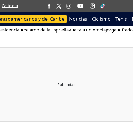
Cartelera
entroamericanos y del Caribe
Noticias
Ciclismo
Tenis
esidencial
Abelardo de la Espriella
Vuelta a Colombia
Jorge Alfredo