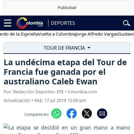
DEPORTES
la Espriella
Vuelta a Colombia
Jorge Alfredo Vargas
Gustavo Petro
TOUR DE FRANCIA
La undécima etapa del Tour de
Francia fue ganada por el
australiano Caleb Ewan
Por: Redacción Deportes- EFE • Colombia.com
Actualización
•
Mié, 17 Jul 2019 12:09 pm
Comparte en: