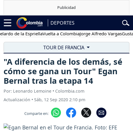
DEPORTES
de la Espriella
Vuelta a Colombia
Jorge Alfredo Vargas
Gustavo Pe
TOUR DE FRANCIA
"A diferencia de los demás, sé
cómo se gana un Tour" Egan
Bernal tras la etapa 14
Por: Leonardo Lemoine • Colombia.com
Actualización
•
Sáb, 12 Sep 2020 2:10 pm
Comparte en: