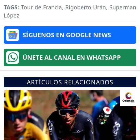
TAGS:
Tour de Francia
,
Rigoberto Urán
,
Superman
López
SÍGUENOS EN GOOGLE NEWS
ÚNETE AL CANAL EN WHATSAPP
ARTÍCULOS RELACIONADOS