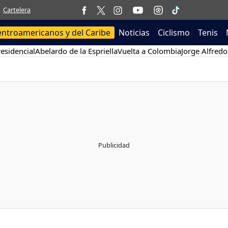
Cartelera
entroamericanos y del Caribe
Noticias
Ciclismo
Tenis
esidencial
Abelardo de la Espriella
Vuelta a Colombia
Jorge Alfredo