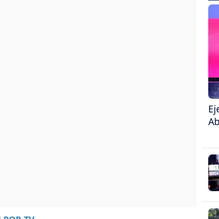
Ej
Ab