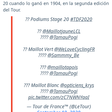
20 cuando lo ganó en 1904, en la segunda edición
del Tour.
?? Podiums Stage 20
#TDF2020
??
@MaillotjauneLCL
????
@TamauPogi
?? Maillot Vert
@WeLoveCyclingFR
????
@Sammmy_Be
???
@maillotapois
????
@TamauPogi
??? Maillot Blanc
@opticiens_krys
????
@TamauPogi
pic.twitter.com/zC7NWNYaaI
— Tour de France™ (@LeTour)