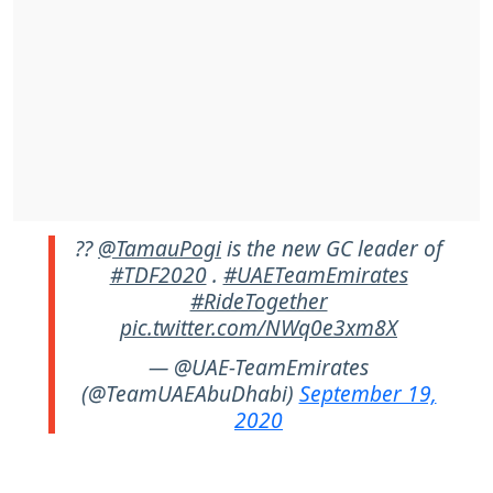
??
@TamauPogi
is the new GC leader of
#TDF2020
.
#UAETeamEmirates
#RideTogether
pic.twitter.com/NWq0e3xm8X
— @UAE-TeamEmirates
(@TeamUAEAbuDhabi)
September 19,
2020