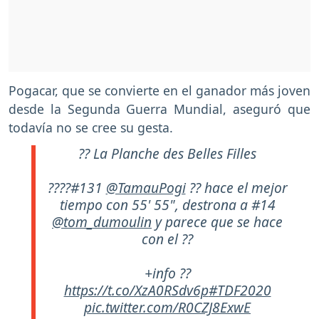
Pogacar, que se convierte en el ganador más joven
desde la Segunda Guerra Mundial, aseguró que
todavía no se cree su gesta.
?? La Planche des Belles Filles
????#131
@TamauPogi
?? hace el mejor
tiempo con 55' 55", destrona a #14
@tom_dumoulin
y parece que se hace
con el ??
+info ??
https://t.co/XzA0RSdv6p
#TDF2020
pic.twitter.com/R0CZJ8ExwE