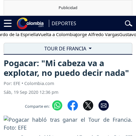
DEPORTES
e la Espriella
Vuelta a Colombia
Jorge Alfredo Vargas
Gustavo Petr
TOUR DE FRANCIA
Pogacar: "Mi cabeza va a
explotar, no puedo decir nada"
Por: EFE • Colombia.com
Sáb, 19 Sep 2020 12:36 pm
Comparte en: