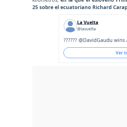
25 sobre el ecuatoriano Richard Carap
La Vuelta
@lavuelta
?????? @DavidGaudu wins a
Ver 