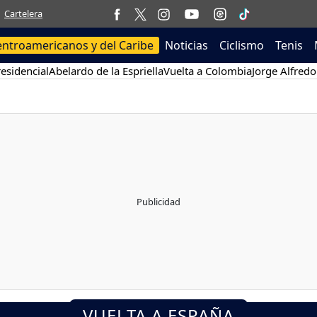
Cartelera
entroamericanos y del Caribe
Noticias
Ciclismo
Tenis
esidencial
Abelardo de la Espriella
Vuelta a Colombia
Jorge Alfredo
VUELTA A ESPAÑA