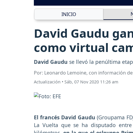
INICIO
David Gaudu gana
como virtual ca
David Gaudu
se llevó la penúltima eta
Por: Leonardo Lemoine, con información de
Actualización
•
Sáb, 07 Nov 2020 11:26 am
El francés David Gaudu
(Groupama FDJ
La Vuelta que se ha disputado entre 
kilómetros,
en la que el esloveno Prim