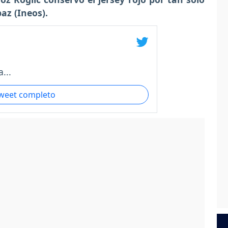
az (Ineos).
...
tweet completo