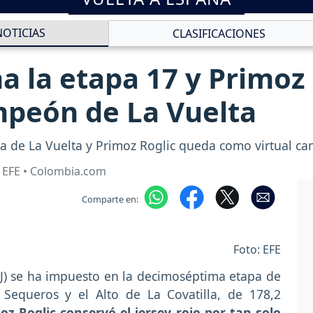
NOTICIAS
CLASIFICACIONES
 la etapa 17 y Primoz
mpeón de La Vuelta
pa de La Vuelta y Primoz Roglic queda como virtual c
 EFE • Colombia.com
Comparte en:
Foto: EFE
) se ha impuesto en la decimoséptima etapa de
Sequeros y el Alto de La Covatilla, de 178,2
oz Roglic conservó el jersey rojo por tan solo