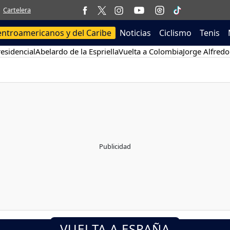
Cartelera
entroamericanos y del Caribe
Noticias
Ciclismo
Tenis
esidencial
Abelardo de la Espriella
Vuelta a Colombia
Jorge Alfredo
VUELTA A ESPAÑA