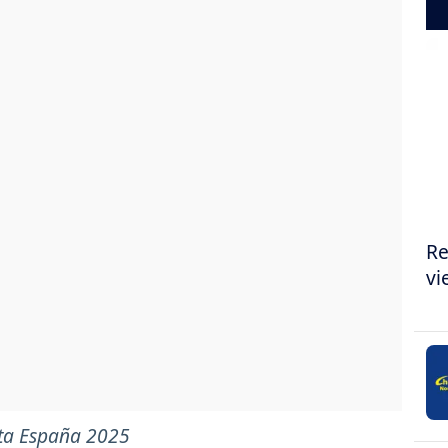
Re
vi
ta España 2025