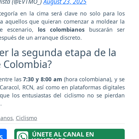
clista (@EVTMO_)
August 23, 2025
goría en la cima será clave no solo para los
ra aquellos que quieran comenzar a moldear la
se escenario,
los colombianos
buscarán ser
espués de un arranque discreto.
er la segunda etapa de la
e Colombia?
entre las
7:30 y 8:00 am
(hora colombiana), y se
Caracol, RCN, así como en plataformas digitales
ue los entusiastas del ciclismo no se pierdan
.
ianos
,
Ciclismo
ÚNETE AL CANAL EN
S