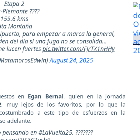
Etapa 2
-Piemonte ????
159.6 kms
lta Montaña
unipuerto, para empezar a marca la general,
den del día si una fuga no se consolida…
ne lucen fuertes
pic.twitter.com/FJrTX1nHHy
@MatamorosEdwin)
August 24, 2025
puestos en
Egan Bernal
, quien en la jornada
2
, muy lejos de los favoritos, por lo que la
acostumbrado a este tipo de esfuerzos en la
so adelante.
to pensando en
#LaVuelta25
. ???????
tter.com/2JS3G1vshR