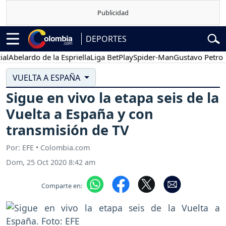
DEPORTES
elardo de la Espriella
Liga BetPlay
Spider-Man
Gustavo Petro
Po
VUELTA A ESPAÑA
Sigue en vivo la etapa seis de la
Vuelta a España y con
transmisión de TV
Por: EFE • Colombia.com
Dom, 25 Oct 2020 8:42 am
Comparte en: