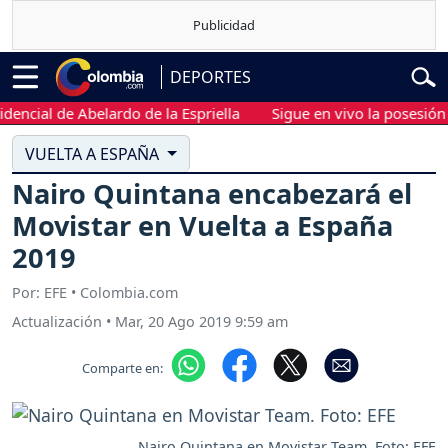
DEPORTES
ial de Abelardo de la Espriella
Sigue en vivo la posesión pres
VUELTA A ESPAÑA
Nairo Quintana encabezará el
Movistar en Vuelta a España
2019
Por: EFE • Colombia.com
Actualización
•
Mar, 20 Ago 2019 9:59 am
Comparte en:
Nairo Quintana en Movistar Team. Foto: EFE