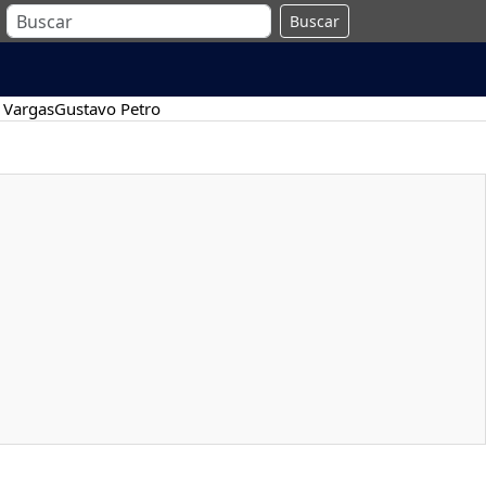
Buscar
 Vargas
Gustavo Petro