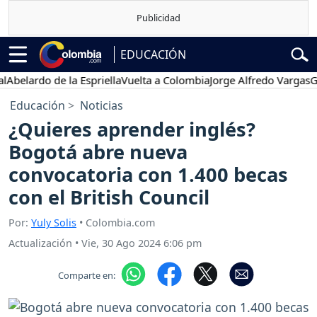
EDUCACIÓN
elardo de la Espriella
Vuelta a Colombia
Jorge Alfredo Vargas
Gusta
Educación
Noticias
¿Quieres aprender inglés?
Bogotá abre nueva
convocatoria con 1.400 becas
con el British Council
Por:
Yuly Solis
• Colombia.com
Actualización
•
Vie, 30 Ago 2024 6:06 pm
Comparte en: