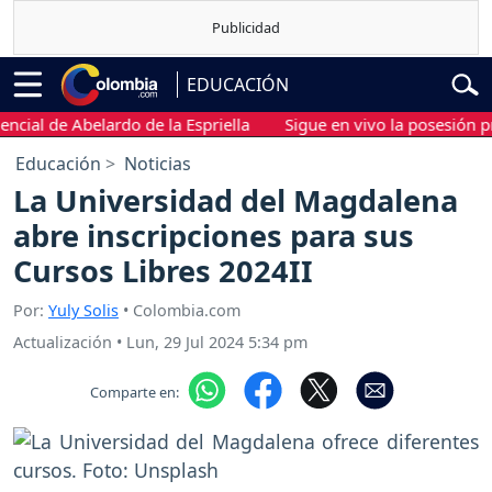
EDUCACIÓN
l de Abelardo de la Espriella
Sigue en vivo la posesión presid
Educación
Noticias
La Universidad del Magdalena
abre inscripciones para sus
Cursos Libres 2024II
Por:
Yuly Solis
• Colombia.com
Actualización
•
Lun, 29 Jul 2024 5:34 pm
Comparte en: