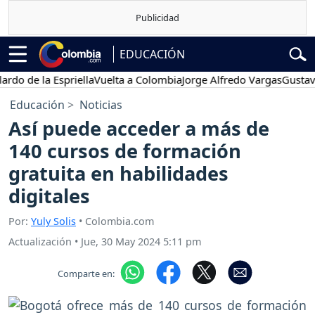
EDUCACIÓN
e la Espriella
Vuelta a Colombia
Jorge Alfredo Vargas
Gustavo Pet
Educación
Noticias
Así puede acceder a más de
140 cursos de formación
gratuita en habilidades
digitales
Por:
Yuly Solis
• Colombia.com
Actualización
•
Jue, 30 May 2024 5:11 pm
Comparte en: