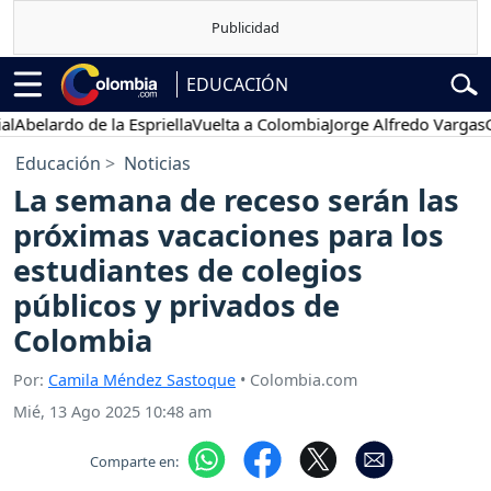
EDUCACIÓN
elardo de la Espriella
Vuelta a Colombia
Jorge Alfredo Vargas
Gust
Educación
Noticias
La semana de receso serán las
próximas vacaciones para los
estudiantes de colegios
públicos y privados de
Colombia
Por:
Camila Méndez Sastoque
• Colombia.com
Mié, 13 Ago 2025 10:48 am
Comparte en: