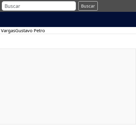
Buscar
 Vargas
Gustavo Petro